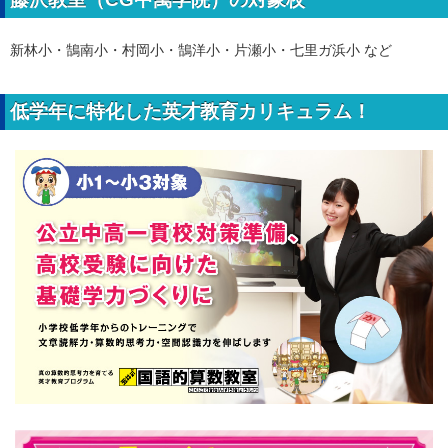
新林小・鵠南小・村岡小・鵠洋小・片瀬小・七里ガ浜小 など
低学年に特化した英才教育カリキュラム！