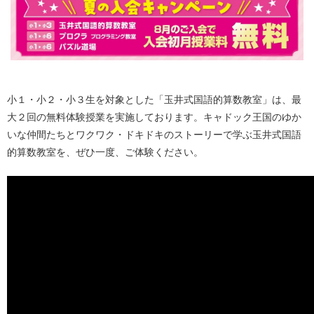
小１・小２・小３生を対象とした「玉井式国語的算数教室」は、最
大２回の無料体験授業を実施しております。キャドック王国のゆか
いな仲間たちとワクワク・ドキドキのストーリーで学ぶ玉井式国語
的算数教室を、ぜひ一度、ご体験ください。