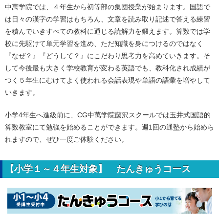
中萬学院では、４年生から初等部の集団授業が始まります。国語で
は日々の漢字の学習はもちろん、文章を読み取り記述で答える練習
を積んでいきすべての教科に通じる読解力を鍛えます。算数では学
校に先駆けて単元学習を進め、ただ知識を身につけるのではなく
『なぜ？』『どうして？』にこだわり思考力を高めていきます。そ
して今後最も大きく学校教育が変わる英語でも、教科化され成績が
つく５年生にむけてよく使われる会話表現や単語の語彙を増やして
いきます。
小学4年生へ進級前に、CG中萬学院藤沢スクールでは玉井式国語的
算数教室にて勉強を始めることができます。週1回の通塾から始めら
れますので、ぜひ一度ご体験ください。
【小学１～４年生対象】 たんきゅうコース