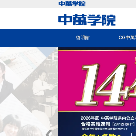
啓明館
CG中萬