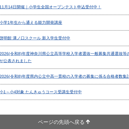
11月14日開催｜小学生全国オープンテスト申込受付中！
小学1年生から通える能力開発講座
啓明館 溝ノ口スクール 新入学生受付中
2026(令和8)年度神奈川県公立高等学校入学者選抜一般募集共通選抜
が公表されました
2026(令和8)年度県内公立中高一貫校の入学者の募集に係る合格者数
小1～小4対象 たんきゅうコース受講生受付中
ページの先頭へ戻る