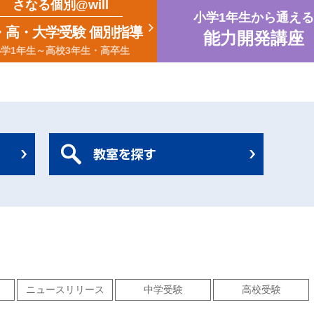
さなる個別@will
小学1年生から通える
・高・大学受験 個別指導
能力開発講座
小学1年生～高校3年生・高卒生
ニュースリリース
中学受験
高校受験