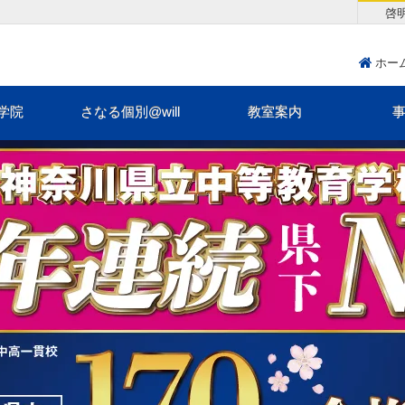
啓
ホー
学院
さなる個別@will
教室案内