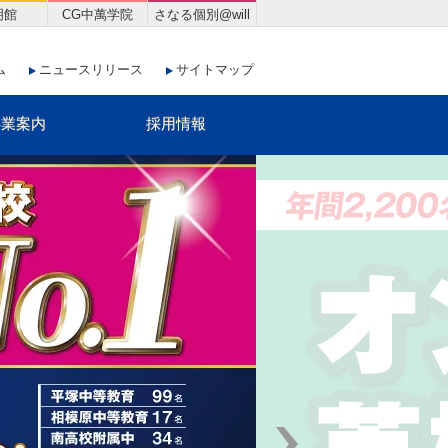
明館
CG中萬学院
さなる個別@will
ム
ニュースリリース
サイトマップ
事業案内
採用情報