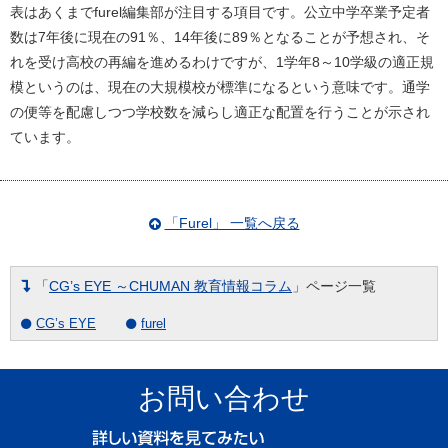
表はあくまでfurel編集部が注目する項目です。公立中学卒業予定者
数は7年後に現在の91％、14年後に89％となることが予想され、そ
れを受け高校の再編を進めるわけですが、1学年8～10学級の適正規
模というのは、現在の大規模校が標準になるという意味です。通学
の便等を配慮しつつ学校数を減らし適正な配置を行うことが示され
ています。
「Furel」 一覧へ戻る
「
CG’s EYE ～CHUMAN 教育情報コラム
」ページ一覧
CG’s EYE
furel
お問い合わせ