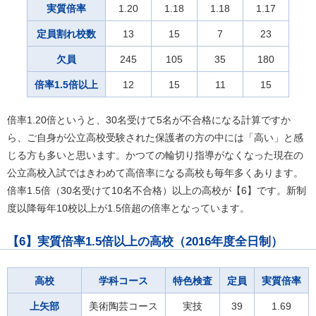
実質倍率
1.20
1.18
1.18
1.17
定員割れ校数
13
15
7
23
欠員
245
105
35
180
倍率1.5倍以上
12
15
11
15
倍率1.20倍というと、30名受けて5名が不合格になる計算ですか
ら、ご自身が公立高校受験された保護者の方の中には「高い」と感
じる方も多いと思います。かつての輪切り指導がなくなった現在の
公立高校入試ではきわめて高倍率になる高校も毎年多くあります。
倍率1.5倍（30名受けて10名不合格）以上の高校が【6】です。新制
度以降毎年10校以上が1.5倍超の倍率となっています。
【6】実質倍率1.5倍以上の高校（2016年度全日制）
高校
学科コース
特色検査
定員
実質倍率
上矢部
美術陶芸コース
実技
39
1.69