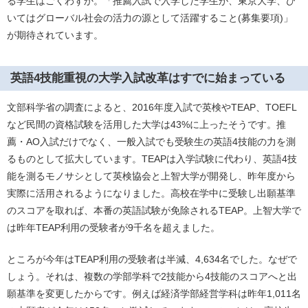
る学生はごくわずか。「推薦入試で入学した学生が、東京大学、ひ
いてはグローバル社会の活力の源として活躍すること(募集要項)」
が期待されています。
英語4技能重視の大学入試改革はすでに始まっている
文部科学省の調査によると、2016年度入試で英検やTEAP、TOEFL
など民間の資格試験を活用した大学は43%に上ったそうです。推
薦・AO入試だけでなく、一般入試でも受験生の英語4技能の力を測
るものとして拡大しています。TEAPは入学試験に代わり、英語4技
能を測るモノサシとして英検協会と上智大学が開発し、昨年度から
実際に活用されるようになりました。高校在学中に受験し出願基準
のスコアを取れば、本番の英語試験が免除されるTEAP。上智大学で
は昨年TEAP利用の受験者が9千名を超えました。
ところが今年はTEAP利用の受験者は半減、4,634名でした。なぜで
しょう。それは、複数の学部学科で2技能から4技能のスコアへと出
願基準を変更したからです。例えば経済学部経営学科は昨年1,011名