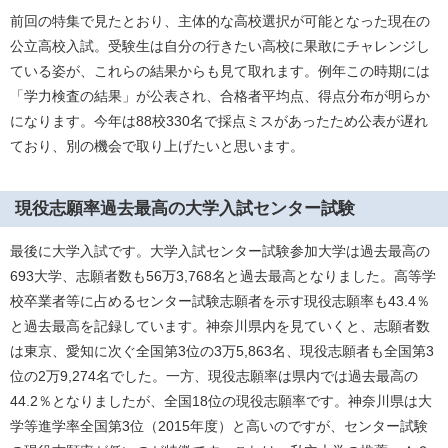
前回の特集で見たとおり、主体的な高校選択が可能となった現在の
公立高校入試。受験生は自分の行きたい高校に果敢にチャレンジし
ている姿が、これらの結果からも見て取れます。例年この時期には
「学力検査の結果」が公表され、合格者平均点、得点分布が明らか
になります。今年は88校330名で採点ミスがあったため公表が遅れ
ており、別の機会で取り上げたいと思います。
現役志願率過去最高の大学入試センター試験
最後に大学入試です。大学入試センター試験参加大学は過去最高の
693大学、志願者数も56万3,768名と過去最高となりました。高等学
校卒業者等に占めるセンター試験志願者を示す現役志願率も43.4％
と過去最高を記録しています。神奈川県内を見ていくと、志願者数
は東京、愛知に次ぐ全国第3位の3万5,863名、現役志願者も全国第3
位の2万9,274名でした。一方、現役志願率は県内では過去最高の
44.2％となりましたが、全国18位の現役志願率です。神奈川県は大
学等進学率全国第3位（2015年度）と高いのですが、センター試験