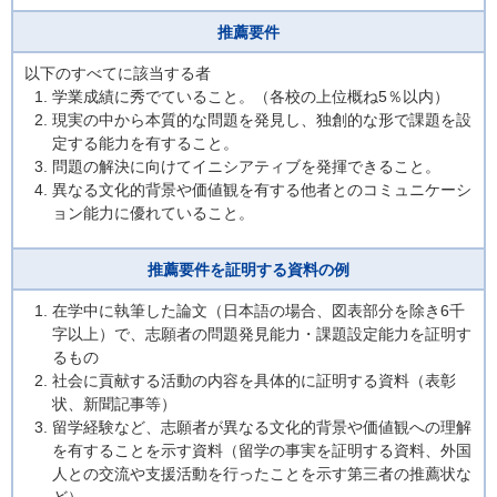
推薦要件
以下のすべてに該当する者
学業成績に秀でていること。（各校の上位概ね5％以内）
現実の中から本質的な問題を発見し、独創的な形で課題を設
定する能力を有すること。
問題の解決に向けてイニシアティブを発揮できること。
異なる文化的背景や価値観を有する他者とのコミュニケーシ
ョン能力に優れていること。
推薦要件を証明する資料の例
在学中に執筆した論文（日本語の場合、図表部分を除き6千
字以上）で、志願者の問題発見能力・課題設定能力を証明す
るもの
社会に貢献する活動の内容を具体的に証明する資料（表彰
状、新聞記事等）
留学経験など、志願者が異なる文化的背景や価値観への理解
を有することを示す資料（留学の事実を証明する資料、外国
人との交流や支援活動を行ったことを示す第三者の推薦状な