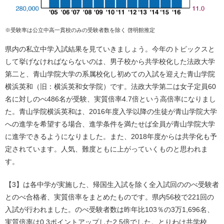
※受験率は公立中高一貫校のみの受験者数を除く 啓明館推定
県内の私立中学入試結果を見ていきましょう。今年のトピックスと
して挙げなければならないのは、男子校から共学校化した法政大学
第二と、青山学院大学の系属校化し初めての入試を迎えた青山学院
横浜英和（旧：横浜英和女学院）です。法政大学第二は女子定員60
名に対しのべ486名が受験、実質倍率4.7倍という高倍率になりまし
た。青山学院横浜英和は、2016年度入学以降の生徒が青山学院大学
への進学を希望する場合、進学条件を満たせば全員が青山学院大学
に進学できるようになりました。また、2018年度からは共学化も予
定されています。人気、難度ともに上がっていくものと思われま
す。
【3】は各中学が実施した、帰国生入試を除く全入試回ののべ受験者
とのべ合格者、実質倍率をまとめたものです。県内56校で221回の
入試が行われました。のべ受験者数は昨年比103％の3万1,696名、
実質倍率は0.3ポイントアップした2.5倍でした。とりわけ共学校、