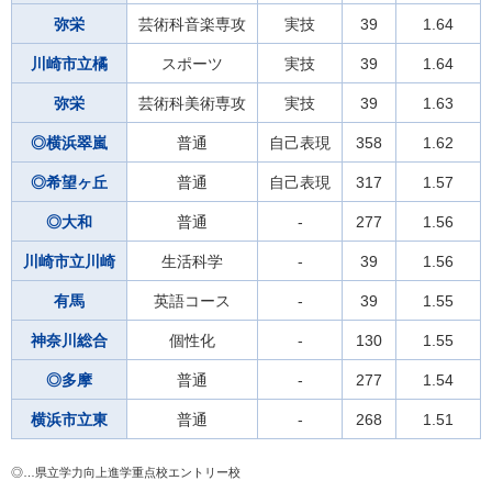
弥栄
芸術科音楽専攻
実技
39
1.64
川崎市立橘
スポーツ
実技
39
1.64
弥栄
芸術科美術専攻
実技
39
1.63
◎横浜翠嵐
普通
自己表現
358
1.62
◎希望ヶ丘
普通
自己表現
317
1.57
◎大和
普通
-
277
1.56
川崎市立川崎
生活科学
-
39
1.56
有馬
英語コース
-
39
1.55
神奈川総合
個性化
-
130
1.55
◎多摩
普通
-
277
1.54
横浜市立東
普通
-
268
1.51
◎…県立学力向上進学重点校エントリー校