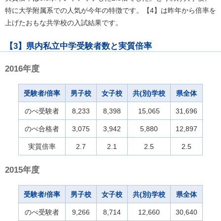
特に大学附属系での人気が今年の特徴です。【4】は昨年から倍率を
上げたおもな共学校の入試結果です。
【3】県内私立中学受験者数と実質倍率
2016年度
受験者/倍率
男子校
女子校
共(別)学校
県全体
のべ受験者
8,233
8,398
15,065
31,696
のべ合格者
3,075
3,942
5,880
12,897
実質倍率
2.7
2.1
2.5
2.5
2015年度
受験者/倍率
男子校
女子校
共(別)学校
県全体
のべ受験者
9,266
8,714
12,660
30,640