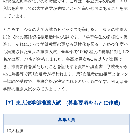
の現役志願率が低いのが特徴です。これは、私立大学の推薦・ＡＯ
入試を利用しての大学進学が他県と比べて高い傾向にあることを示
しています。
ところで、今春の大学入試のトピックスを挙げると、東大の推薦入
試と民間の英語資格検定活用の入試です。「学部学生の多様性を促
進し、それによって学部教育の更なる活性化を図る」ため今年度か
ら実施された東大の推薦入試。全学部で100名程度の募集に対し173
名が出願、77名が合格しました。各高校男女各1名以内が出願で
き、推薦要件を満たしたことを証明する資料や調査書・学校長から
の推薦書等で第1次選考が行われます。第2次選考は面接等とセンタ
ー試験の受験で、最終合格が決定されるというものです。例えば法
学部の推薦入試をみてみましょう。
【7】東大法学部推薦入試 (募集要項をもとに作成)
募集人員
10人程度