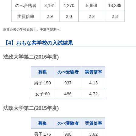
のべ合格者
3,161
4,270
5,858
13,289
実質倍率
2.9
2.0
2.2
2.3
※非公表の学校を除く。中萬学院調べ
【4】おもな共学校の入試結果
法政大学第二(2016年度)
募集
のべ受験者
実質倍率
男子:150
937
4.13
女子:60
486
4.72
法政大学第二(2015年度)
募集
のべ受験者
実質倍率
男子:175
998
3.62