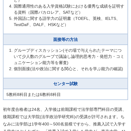
ど）
国際通用性のある入学資格試験における優秀な成績を証明す
る資料（国際バカロレア、SATなど）
外国語に関する語学力の証明書（TOEFL、英検、IELTS、
TestDaF、DALF、HSKなど）
面接等の方法
グループディスカッション(その場で与えられたテーマにつ
いて少人数のグループで議論し論理的思考力・発想力・コミ
ュニケーション能力等を審査)
個別面接(法や政治に関する関心と、それを学ぶ能力の確認)
センター試験
5教科8科目または6教科8科目
初年度合格者は24名、入学後は前期課程で法学部専門科目の受講、
後期課程では大学院(法学政治学研究科)の受講が許可されます。ち
なみに法学部は1学年400～500名規模ですから、推薦入試で入学す