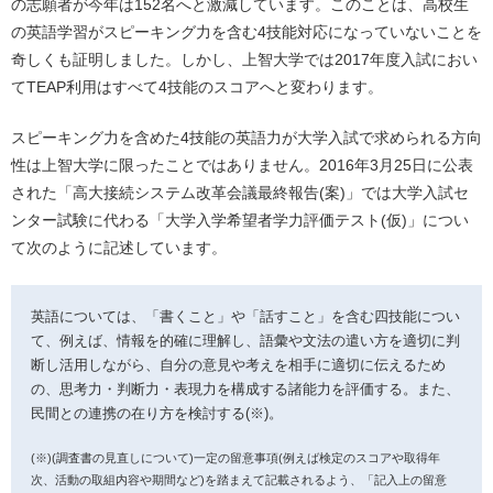
の志願者が今年は152名へと激減しています。このことは、高校生
の英語学習がスピーキング力を含む4技能対応になっていないことを
奇しくも証明しました。しかし、上智大学では2017年度入試におい
てTEAP利用はすべて4技能のスコアへと変わります。
スピーキング力を含めた4技能の英語力が大学入試で求められる方向
性は上智大学に限ったことではありません。2016年3月25日に公表
された「高大接続システム改革会議最終報告(案)」では大学入試セ
ンター試験に代わる「大学入学希望者学力評価テスト(仮)」につい
て次のように記述しています。
英語については、「書くこと」や「話すこと」を含む四技能につい
て、例えば、情報を的確に理解し、語彙や文法の遣い方を適切に判
断し活用しながら、自分の意見や考えを相手に適切に伝えるため
の、思考力・判断力・表現力を構成する諸能力を評価する。また、
民間との連携の在り方を検討する(※)。
(※)(調査書の見直しについて)一定の留意事項(例えば検定のスコアや取得年
次、活動の取組内容や期間など)を踏まえて記載されるよう、「記入上の留意